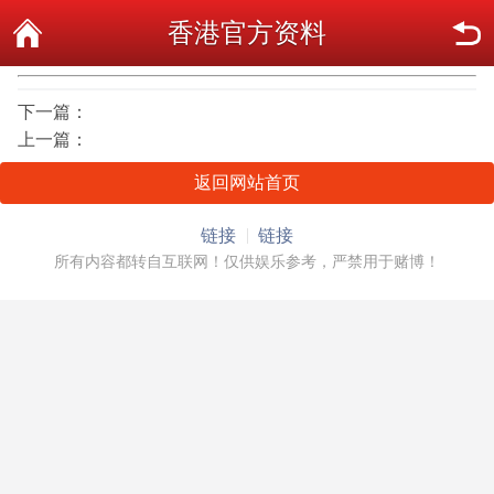
香港官方资料
下一篇：
上一篇：
返回网站首页
链接
链接
所有内容都转自互联网！仅供娱乐参考，严禁用于赌博！