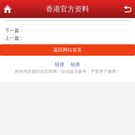
香港官方资料
下一篇：
上一篇：
返回网站首页
链接
链接
所有内容都转自互联网！仅供娱乐参考，严禁用于赌博！