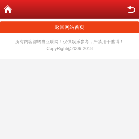
返回网站首页
所有内容都转自互联网！仅供娱乐参考，严禁用于赌博！
CopyRight@2006-2018