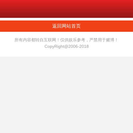
返回网站首页
所有内容都转自互联网！仅供娱乐参考，严禁用于赌博！
CopyRight@2006-2018