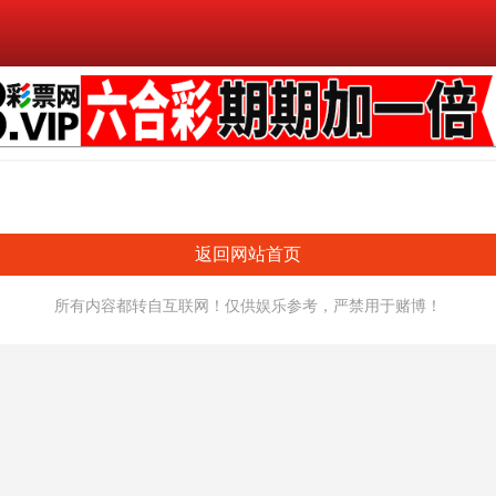
返回网站首页
所有内容都转自互联网！仅供娱乐参考，严禁用于赌博！