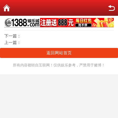
下一篇：
上一篇：
返回网站首页
所有内容都转自互联网！仅供娱乐参考，严禁用于赌博！