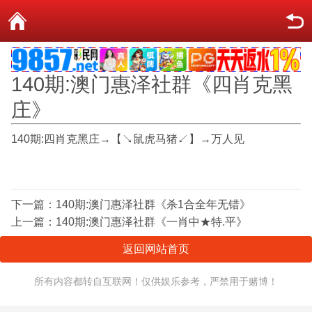
140期:澳门惠泽社群《四肖克黑
庄》
140期:四肖克黑庄→【↘鼠虎马猪↙】→万人见
下一篇：
140期:澳门惠泽社群《杀1合全年无错》
上一篇：
140期:澳门惠泽社群《一肖中★特.平》
返回网站首页
所有内容都转自互联网！仅供娱乐参考，严禁用于赌博！