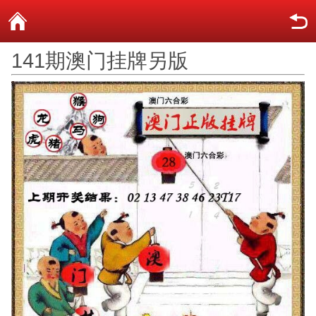
141期澳门挂牌另版