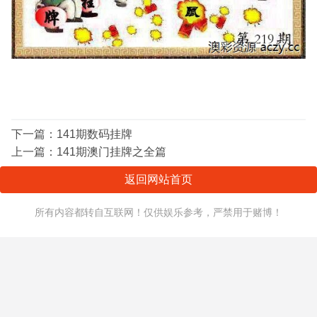
下一篇：
141期数码挂牌
上一篇：
141期澳门挂牌之全篇
返回网站首页
所有内容都转自互联网！仅供娱乐参考，严禁用于赌博！