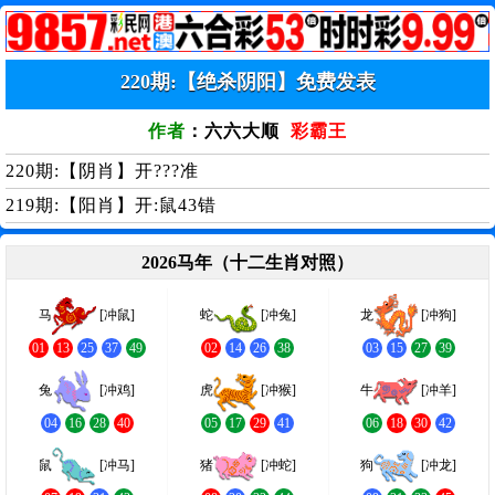
220
期:【绝杀阴阳】免费发表
作者
：六六大顺
彩霸王
220期:【阴肖】开???准
219期:【阳肖】开:鼠43错
2026马年（十二生肖对照）
马
[冲鼠]
蛇
[冲兔]
龙
[冲狗]
01
13
25
37
49
02
14
26
38
03
15
27
39
兔
[冲鸡]
虎
[冲猴]
牛
[冲羊]
04
16
28
40
05
17
29
41
06
18
30
42
鼠
[冲马]
猪
[冲蛇]
狗
[冲龙]