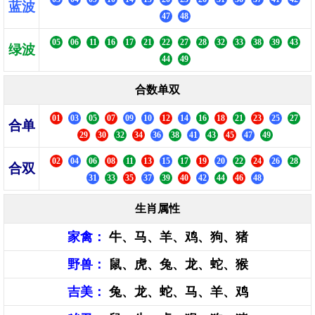
蓝波
47
48
05
06
11
16
17
21
22
27
28
32
33
38
39
43
绿波
44
49
合数单双
01
03
05
07
09
10
12
14
16
18
21
23
25
27
合单
29
30
32
34
36
38
41
43
45
47
49
02
04
06
08
11
13
15
17
19
20
22
24
26
28
合双
31
33
35
37
39
40
42
44
46
48
生肖属性
家禽：
牛、马、羊、鸡、狗、猪
野兽：
鼠、虎、兔、龙、蛇、猴
吉美：
兔、龙、蛇、马、羊、鸡