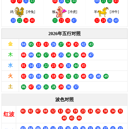
07
19
31
43
08
20
32
44
09
21
33
45
鸡
[冲兔]
猴
[冲虎]
羊
[冲牛]
10
22
34
46
11
23
35
47
12
24
36
48
2026年五行对照
金
04
05
12
13
26
27
34
35
42
43
木
08
09
16
17
24
25
38
39
46
47
水
01
14
15
22
23
30
31
44
45
火
02
03
10
11
18
19
32
33
40
41
48
49
土
06
07
20
21
28
29
36
37
波色对照
01
02
07
08
12
13
18
19
23
24
29
30
34
35
红波
40
45
46
03
04
09
10
14
15
20
25
26
31
36
37
41
42