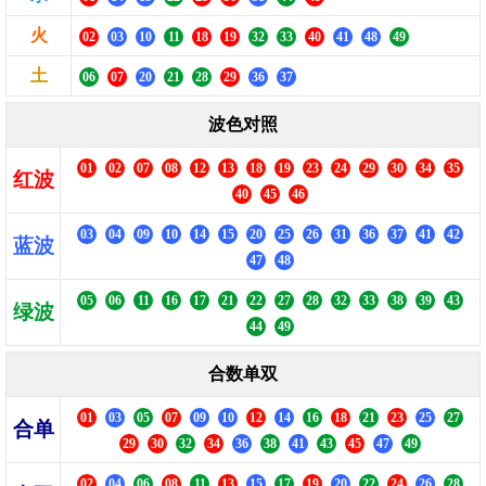
火
02
03
10
11
18
19
32
33
40
41
48
49
土
06
07
20
21
28
29
36
37
波色对照
01
02
07
08
12
13
18
19
23
24
29
30
34
35
红波
40
45
46
03
04
09
10
14
15
20
25
26
31
36
37
41
42
蓝波
47
48
05
06
11
16
17
21
22
27
28
32
33
38
39
43
绿波
44
49
合数单双
01
03
05
07
09
10
12
14
16
18
21
23
25
27
合单
29
30
32
34
36
38
41
43
45
47
49
02
04
06
08
11
13
15
17
19
20
22
24
26
28