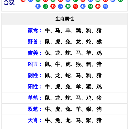
合双
31
33
35
37
39
40
42
44
46
48
生肖属性
家禽：
牛、马、羊、鸡、狗、猪
野兽：
鼠、虎、兔、龙、蛇、猴
吉美：
兔、龙、蛇、马、羊、鸡
凶丑：
鼠、牛、虎、猴、狗、猪
阴性：
鼠、龙、蛇、马、狗、猪
阳性：
牛、虎、兔、羊、猴、鸡
单笔：
鼠、龙、蛇、马、鸡、猪
双笔：
牛、虎、兔、羊、猴、狗
天肖：
牛、兔、龙、马、猴、猪