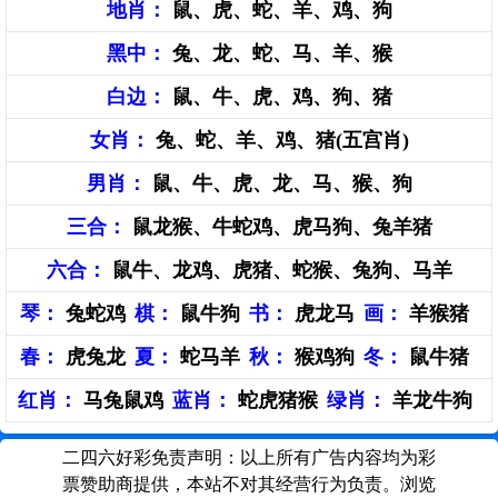
地肖：
鼠、虎、蛇、羊、鸡、狗
黑中：
兔、龙、蛇、马、羊、猴
白边：
鼠、牛、虎、鸡、狗、猪
女肖：
兔、蛇、羊、鸡、猪(五宫肖)
男肖：
鼠、牛、虎、龙、马、猴、狗
三合：
鼠龙猴、牛蛇鸡、虎马狗、兔羊猪
六合：
鼠牛、龙鸡、虎猪、蛇猴、兔狗、马羊
琴：
兔蛇鸡
棋：
鼠牛狗
书：
虎龙马
画：
羊猴猪
春：
虎兔龙
夏：
蛇马羊
秋：
猴鸡狗
冬：
鼠牛猪
红肖：
马兔鼠鸡
蓝肖：
蛇虎猪猴
绿肖：
羊龙牛狗
二四六好彩免责声明：以上所有广告内容均为彩
票赞助商提供，本站不对其经营行为负责。浏览